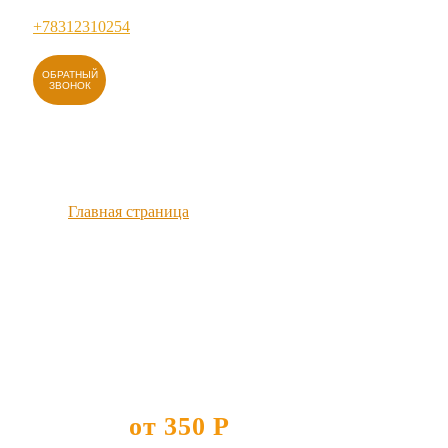
+78312310254
ОБРАТНЫЙ
ЗВОНОК
Главная страница
›
Ремонт стиральных машин winia в Уфе
Ремонт
стиральных
машин winia в
УФЕ
от 350 Р