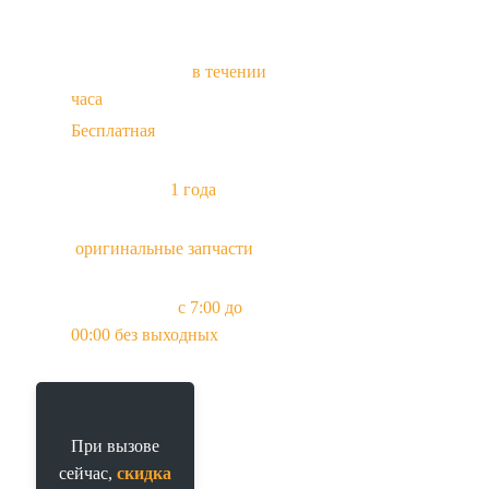
Приезд мастера
в течении
часа
Бесплатная
диагностика
при заказе ремонта
Гарантия до
1 года
Всегда в наличии
оригинальные запчасти
и
аналоги
Прием заявок
с 7:00 до
00:00 без выходных
При вызове
сейчас,
скидка