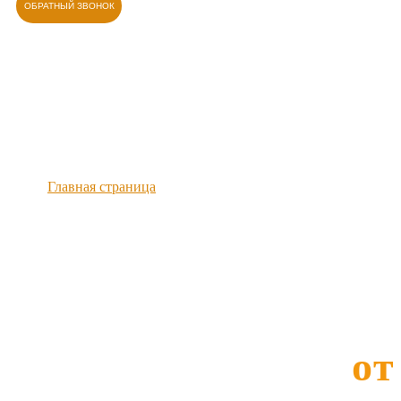
ОБРАТНЫЙ ЗВОНОК
Главная страница
›
Ремонт стиральных машин Willmark в Уфе
Ремонт стиральны
Willmark в УФЕ
от