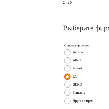
2 из 5
Выберите фир
Список вариантов
Ariston
Atlant
Indesit
LG
BEKO
Samsung
Другая фирма