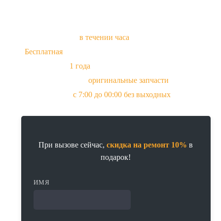
Приезд мастера
в течении часа
Бесплатная
диагностика при заказе ремонта
Гарантия до
1 года
Всегда в наличии
оригинальные запчасти
и аналоги
Прием заявок
с 7:00 до 00:00 без выходных
При вызове сейчас,
скидка на ремонт 10%
в
подарок!
ИМЯ