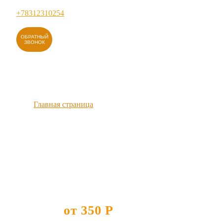
+78312310254
ОБРАТНЫЙ
ЗВОНОК
Главная страница
›
Ремонт стиральных машин Kaiser в Уфе
Ремонт
стиральных
машин Kaiser в
УФЕ
от 350 Р