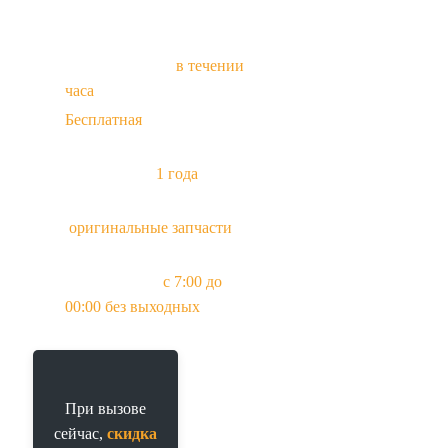
Приезд мастера
в течении
часа
Бесплатная
диагностика
при заказе ремонта
Гарантия до
1 года
Всегда в наличии
оригинальные запчасти
и
аналоги
Прием заявок
с 7:00 до
00:00 без выходных
При вызове
сейчас,
скидка