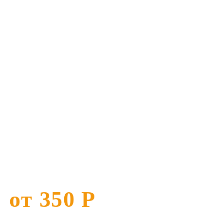
х машин
Е
от 350 Р