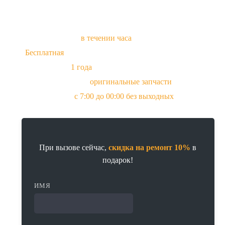
Приезд мастера
в течении часа
Бесплатная
диагностика при заказе ремонта
Гарантия до
1 года
Всегда в наличии
оригинальные запчасти
и аналоги
Прием заявок
с 7:00 до 00:00 без выходных
При вызове сейчас,
скидка на ремонт 10%
в
подарок!
ИМЯ