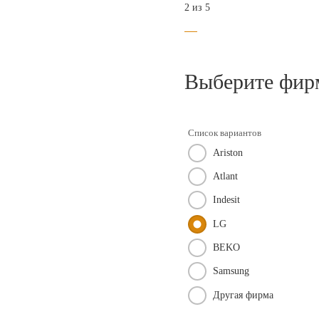
2 из 5
Выберите фир
Список вариантов
Ariston
Atlant
Indesit
LG
BEKO
Samsung
Другая фирма